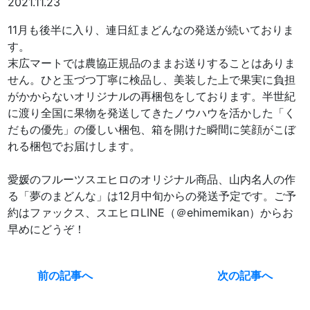
2021.11.23
11月も後半に入り、連日紅まどんなの発送が続いておりま
す。
末広マートでは農協正規品のままお送りすることはありま
せん。ひと玉づつ丁寧に検品し、美装した上で果実に負担
がかからないオリジナルの再梱包をしております。半世紀
に渡り全国に果物を発送してきたノウハウを活かした「く
だもの優先」の優しい梱包、箱を開けた瞬間に笑顔がこぼ
れる梱包でお届けします。
愛媛のフルーツスエヒロのオリジナル商品、山内名人の作
る「夢のまどんな」は12月中旬からの発送予定です。ご予
約はファックス、スエヒロLINE（＠ehimemikan）からお
早めにどうぞ！
前の記事へ
次の記事へ